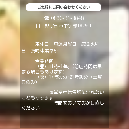
お気軽にお問い合わせください
☎ 0836-31-3848
山口県宇部市中宇部1879-1
定休日：毎週月曜日 第２火曜
日 臨時休業あり
営業時間
(昼）11時-14時 (閉店時間は早
まる場合もあります）
（夜）17時30分
-21時00分（土曜
日のみ）
※営業中は電話に出れない
こともあります
時間をおいておかけ直し
ください