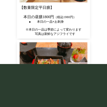
【数量限定平日膳】
本日の昼膳1800円
（税込1980円）
● 本日の一品+お刺身
※本日の一品は季節によって変わります
写真は新鮮なアジフライです
ももカルビ鉄板定食