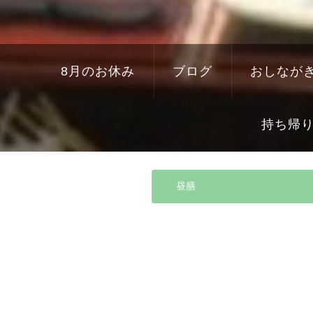
8月のお休み
ブログ
おしなが
持ち帰
昼膳