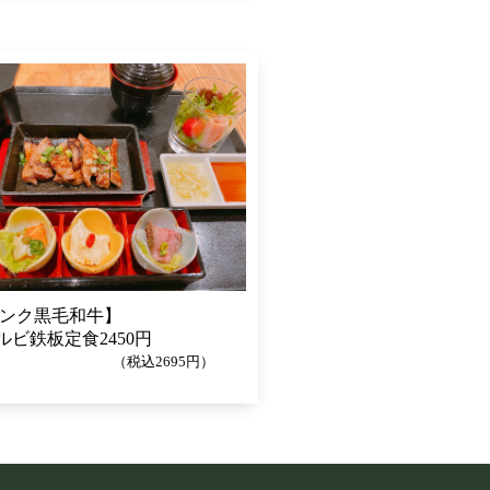
ランク黒毛和牛】
ルビ鉄板定食2450円
税込2695円）