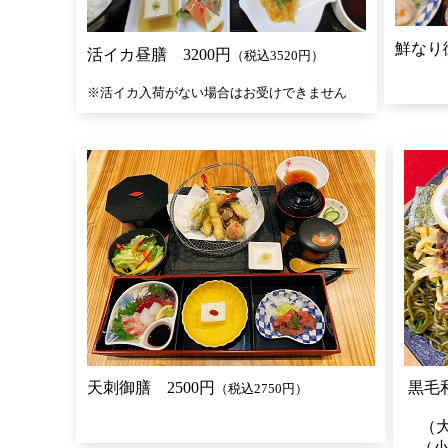
鮮なり御
活イカ昼膳 3200円
（税込3520円）
※活イカ入荷がない場合はお受けできません
天刺御膳 2500円
黒
（税込2750円）
（大
（小