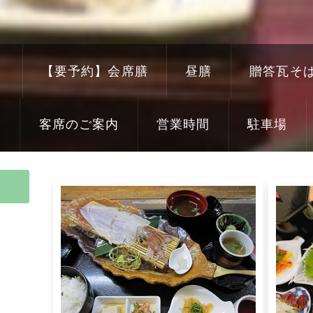
き
【要予約】会席膳
昼膳
贈答瓦そ
り
客席のご案内
営業時間
駐車場