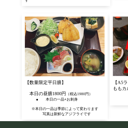
す
【数量限定平日膳】
【A5
ももカ
本日の昼膳1800円
（税込1980円）
（
● 本日の一品+お刺身
※本日の一品は季節によって変わります
写真は新鮮なアジフライです