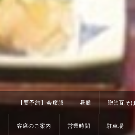
き
【要予約】会席膳
昼膳
贈答瓦そ
り
客席のご案内
営業時間
駐車場