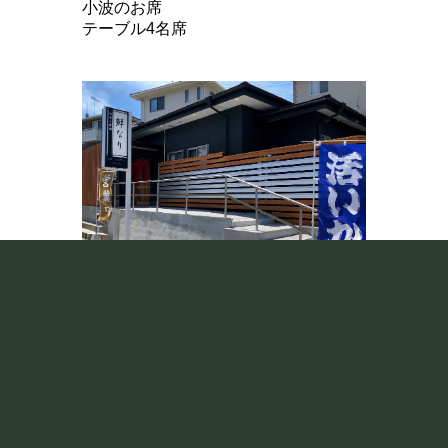
小波のお席
テーブル4名席
外観
こちらの外観を目印に
お越し下さい
駐車場はお店横に
8台駐車できます