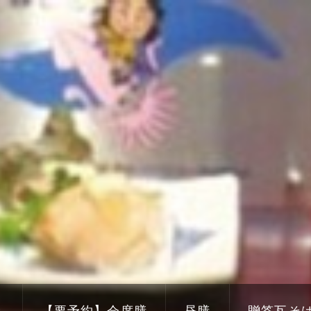
き
【要予約】会席膳
昼膳
贈答瓦そ