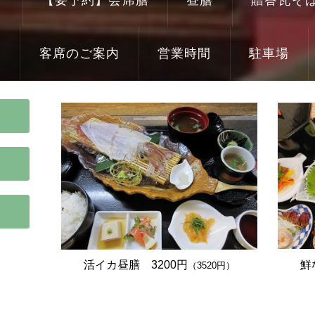
り
客席のご案内
営業時間
駐車場
活イカ昼膳 3200円
鮮
（3520円）