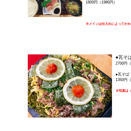
1800円（1980円）
※メインは仕入れによってかわ
●瓦そ
2700円
●瓦そば
1350円
※写真は