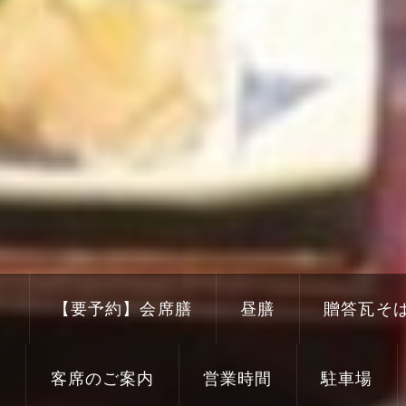
き
【要予約】会席膳
昼膳
贈答瓦そ
り
客席のご案内
営業時間
駐車場