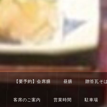
き
【要予約】会席膳
昼膳
贈答瓦そ
り
客席のご案内
営業時間
駐車場