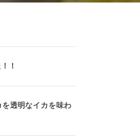
た！！
カを透明なイカを味わ