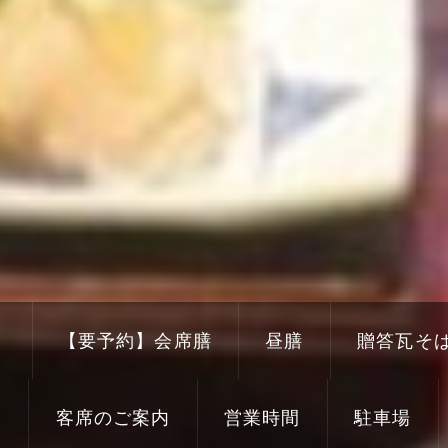
き
【要予約】会席膳
昼膳
贈答瓦そ
り
客席のご案内
営業時間
駐車場