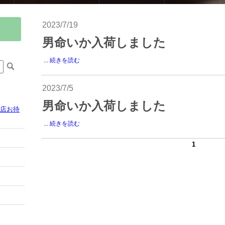
2023/7/19
男命いか入荷しました
...
続きを読む
2023/7/5
男命いか入荷しました
来店お待
...
続きを読む
1