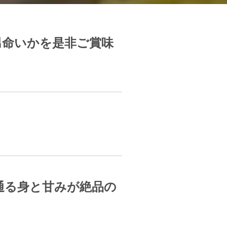
男命いかを是非ご賞味
通る身と甘みが絶品の