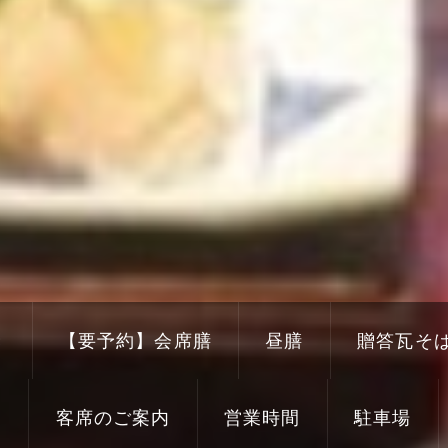
き
【要予約】会席膳
昼膳
贈答瓦そ
り
客席のご案内
営業時間
駐車場