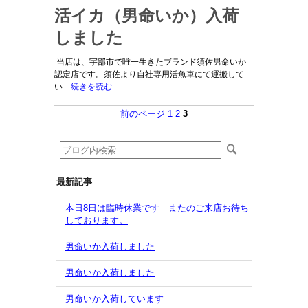
活イカ（男命いか）入荷
しました
当店は、宇部市で唯一生きたブランド須佐男命いか
認定店です。須佐より自社専用活魚車にて運搬して
い...
続きを読む
前のページ
1
2
3
最新記事
本日8日は臨時休業です またのご来店お待ち
しております。
男命いか入荷しました
男命いか入荷しました
男命いか入荷しています