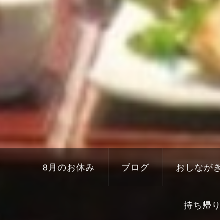
8月のお休み
ブログ
おしなが
持ち帰