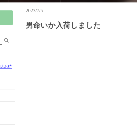
2023/7/5
男命いか入荷しました
来店お待