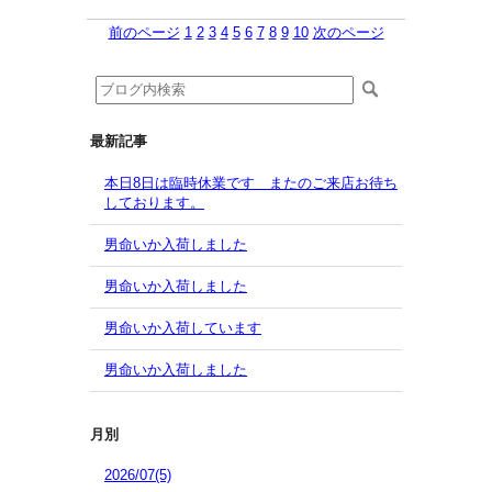
前のページ
1
2
3
4
5
6
7
8
9
10
次のページ
最新記事
本日8日は臨時休業です またのご来店お待ち
しております。
男命いか入荷しました
男命いか入荷しました
男命いか入荷しています
男命いか入荷しました
月別
2026/07(5)