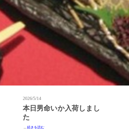
2026/5/14
本日男命いか入荷しまし
た
...
続きを読む